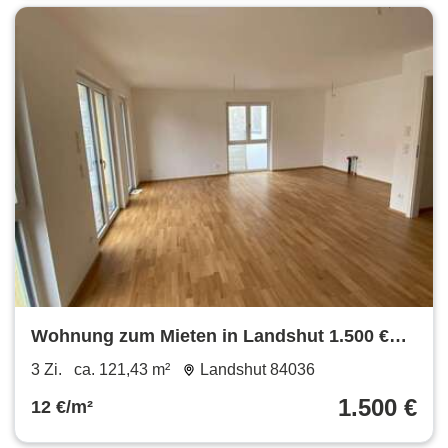
Wohnung zum Mieten in Landshut 1.500 €
121.43 m²
3 Zi.
ca. 121,43 m²
Landshut 84036
1.500 €
12 €/m²