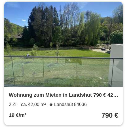
Wohnung zum Mieten in Landshut 790 € 42
m²
2 Zi.
ca. 42,00 m²
Landshut 84036
790 €
19 €/m²