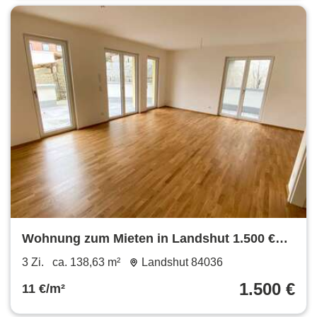
Wohnung zum Mieten in Landshut 1.500 €
138.63 m²
3 Zi.
ca. 138,63 m²
Landshut 84036
1.500 €
11 €/m²