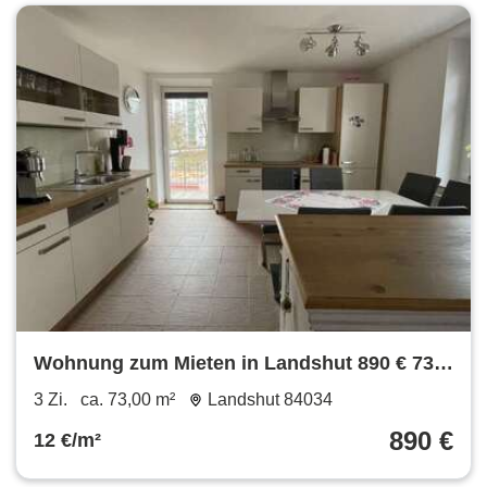
Wohnung zum Mieten in Landshut 890 € 73
m²
3 Zi.
ca. 73,00 m²
Landshut 84034
890 €
12 €/m²