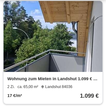
Wohnung zum Mieten in Landshut 1.099 € 65
m²
2 Zi.
ca. 65,00 m²
Landshut 84036
1.099 €
17 €/m²