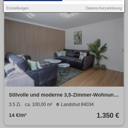
Einstellungen
Datenschutzerklärung
Stilvolle und moderne 3,5-Zimmer-Wohnung
in Toplage - vollmöbliert [A072.02]-
3.5 Zi.
ca. 100,00 m²
Landshut 84034
1.350 €
14 €/m²