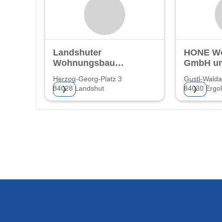
Landshuter
HONE W
Wohnungsbau
GmbH un
e.G.
KG
Herzog-Georg-Platz 3
Gustl-Walda
84028 Landshut
84030 Ergol
❯
❯