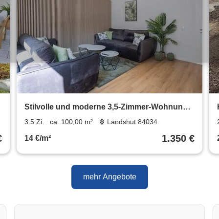
6
Stilvolle und moderne 3,5-Zimmer-Wohnung
in Toplage - vollmöbliert [A072.02]-
3.5 Zi.
ca. 100,00 m²
Landshut 84034
€
1.350 €
14 €/m²
mehr Angebote