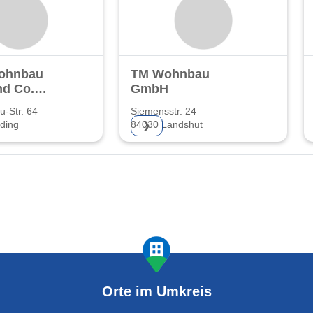
ohnbau
TM Wohnbau
d Co.
GmbH
u-Str. 64
Siemensstr. 24
ding
84030 Landshut
❯
Orte im Umkreis