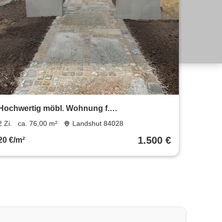
Hochwertig möbl. Wohnung f.
PendlerFlugpersonal
2 Zi.
ca. 76,00 m²
Landshut 84028
1.500 €
20 €/m²