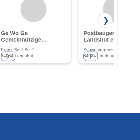
❯
Ge Wo Ge
Postbaugenossensch
Gemeinnützige
Landshut eG
Wohnungsgenossenschaft
Franz-Seiff-Str. 2
Schwestergasse 24b
eG
84034 Landshut
84034 Landshut
❯
❯