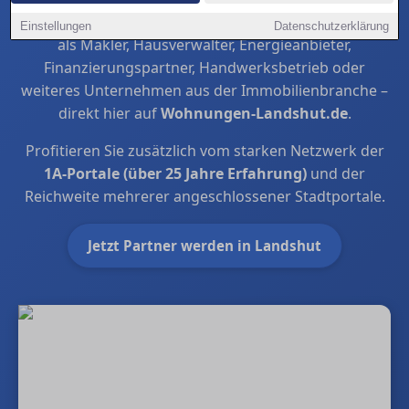
Steigern Sie in Landshut Ihre regionale Sichtbarkeit
Einstellungen
Datenschutzerklärung
als Makler, Hausverwalter, Energieanbieter,
Finanzierungspartner, Handwerksbetrieb oder
weiteres Unternehmen aus der Immobilienbranche –
direkt hier auf
Wohnungen-Landshut.de
.
Profitieren Sie zusätzlich vom starken Netzwerk der
1A-Portale (über 25 Jahre Erfahrung)
und der
Reichweite mehrerer angeschlossener Stadtportale.
Jetzt Partner werden in Landshut