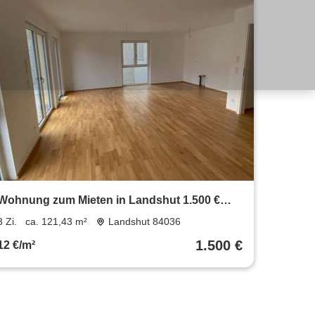
Wohnung zum Mieten in Landshut 1.500 €
121.43 m²
3 Zi.
ca. 121,43 m²
Landshut 84036
1.500 €
12 €/m²