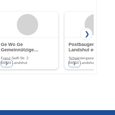
❯
Ge Wo Ge
Postbaugenossensch
Gemeinnützige
Landshut eG
Wohnungsgenossenschaft
Franz-Seiff-Str. 2
Schwestergasse 24b
eG
84034 Landshut
84034 Landshut
❯
❯