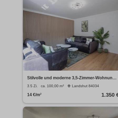
Stilvolle und moderne 3,5-Zimmer-Wohnung
in Toplage - vollmöbliert [A072.02]-
3.5 Zi.
ca. 100,00 m²
Landshut 84034
1.350 
14 €/m²