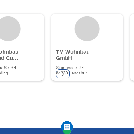
ohnbau
TM Wohnbau
d Co.
GmbH
u-Str. 64
Siemensstr. 24
ding
84030 Landshut
❯