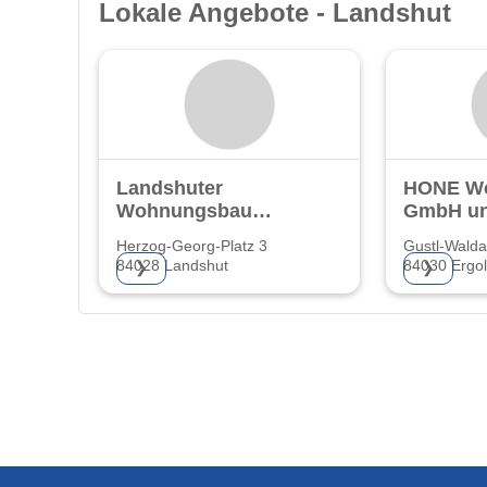
Lokale Angebote - Landshut
Landshuter
HONE W
Wohnungsbau
GmbH un
e.G.
KG
Herzog-Georg-Platz 3
Gustl-Walda
84028 Landshut
84030 Ergol
❯
❯